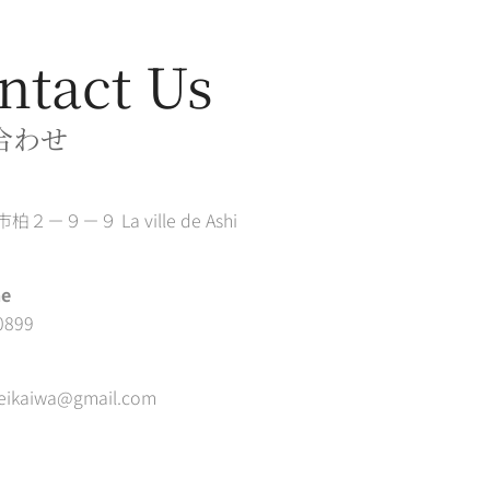
ntact Us
合わせ
２－９－９ La ville de Ashi
ne
0899
eikaiwa@gmail.com