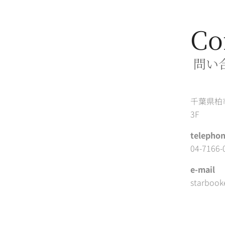
Co
問い
千葉県柏市柏
3F
telepho
04-7166-
e-mail
starbook