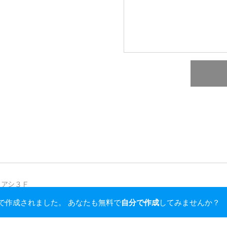
ゥアシ３Ｆ
 City Chiba
deで作成されました。 あなたも無料で
自分で作成
してみませんか？