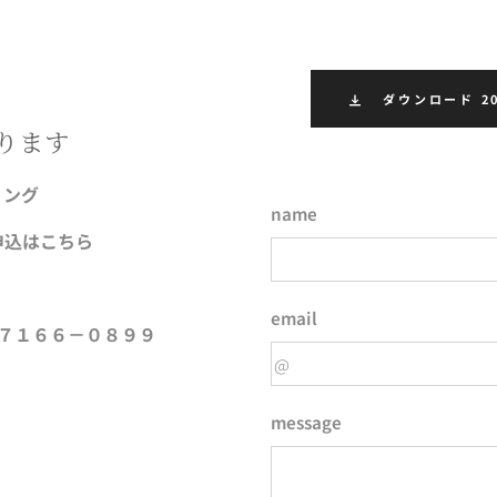
ダウンロード 20
ります
リング
name
申込はこちら
email
－７１６６－０８９９
message