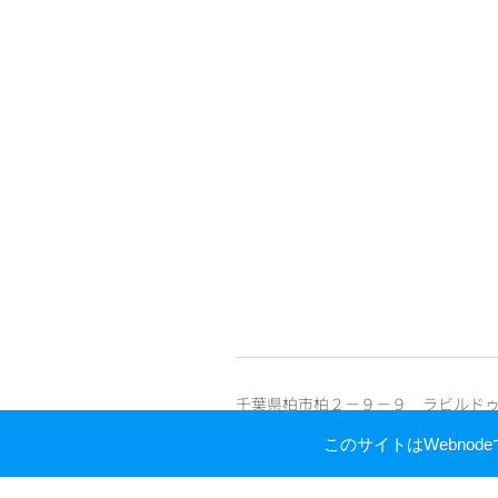
千葉県柏市柏２－９－９ ラビルド
3F La villed de Ashi Kashiwa Kashiwa
このサイトはWebno